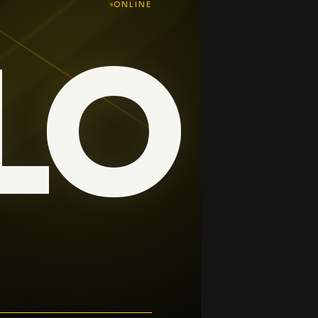
ONLINE
L
O