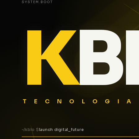
SYSTEM.BOOT
K
B
TECNOLOGIA
~/kblo $
launch digital_future