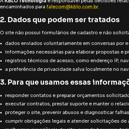
A
KBLO Tecnologia
é responsável pelas decisões relac
encaminhados para
falecom@kblo.com.br
.
2. Dados que podem ser tratados
O site não possui formulários de cadastro e não solici
dados enviados voluntariamente em conversas por e-
informações necessárias para elaborar propostas e pr
registros técnicos de acesso, como endereço IP, nav
a preferência de privacidade salva localmente no na
3. Para que usamos essas informaç
responder contatos e preparar orçamentos solicitad
executar contratos, prestar suporte e manter o rela
proteger o site, prevenir abusos e diagnosticar falhas
cumprir obrigações legais e atender solicitações d