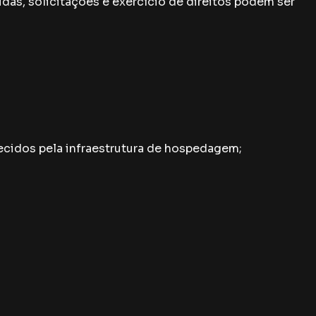
das, solicitações e exercício de direitos podem ser
necidos pela infraestrutura de hospedagem;