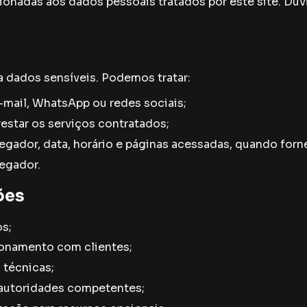
ionadas aos dados pessoais tratados por este site. Dúvi
ta dados sensíveis. Podemos tratar:
mail, WhatsApp ou redes sociais;
estar os serviços contratados;
egador, data, horário e páginas acessadas, quando for
vegador.
ões
os;
cionamento com clientes;
 técnicas;
e autoridades competentes;